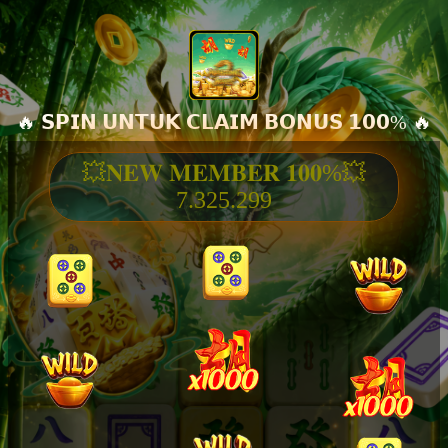
🔥 𝗦𝗣𝗜𝗡 𝗨𝗡𝗧𝗨𝗞 𝗖𝗟𝗔𝗜𝗠 𝗕𝗢𝗡𝗨𝗦 𝟭𝟬𝟬% 🔥
💥𝐍𝐄𝐖 𝐌𝐄𝐌𝐁𝐄𝐑 𝟏𝟎𝟎%💥
7.325.299